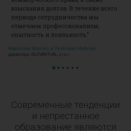
й
взыскания долгов. В течение всего
м
периода сотрудничества мы
у
отмечаем профессионализм,
э
опытность и лояльность.”
ю
с
Мирослав Мургаш и Любомир Майзлан
«
директора «SLOVAKTUAL, s.r.o.»
п
в
ч
С
Ник
Современные тенденции
учре
и непрестанное
образование являются