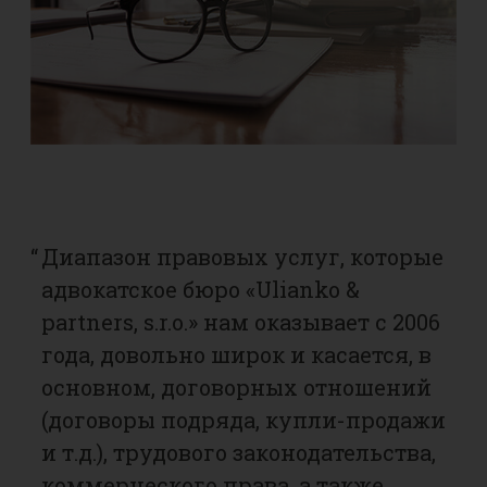
“
Диапазон правовых услуг, которые
“
Б
адвокатское бюро «Ulianko &
у
partners, s.r.o.» нам оказывает с 2006
п
года, довольно широк и касается, в
с
основном, договорных отношений
п
ю
(договоры подряда, купли-продажи
о
и т.д.), трудового законодательства,
с
sko
коммерческого права, а также
к